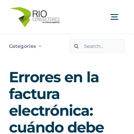
Skip
to
Togg
content
Navi
Search
Ser
Categories
for:
Indu
Errores en la
Publi
factura
electrónica:
Nos
cuándo debe
Cont