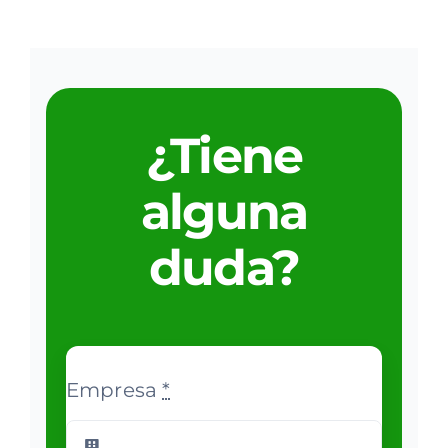
¿Tiene
alguna
duda?
Empresa
*