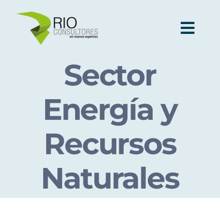
Skip
to
Togg
content
Navi
Sector
Ser
Energía y
Indu
Recursos
Publi
Naturales
Nos
Cont