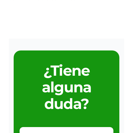
¿Tiene
alguna
duda?