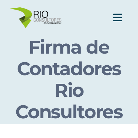
Skip
to
Togg
content
Navi
Firma de
Ser
Contadores
Indu
Rio
Publi
Consultores
Nos
Cont