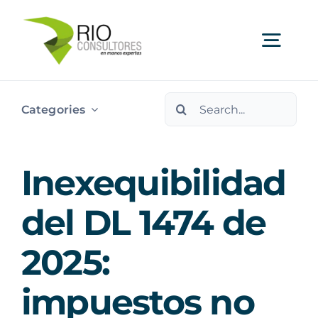
Skip
to
Togg
content
Navi
Search
Ser
Categories
for:
Indu
Inexequibilidad
Publi
del DL 1474 de
2025:
Nos
impuestos no
Cont