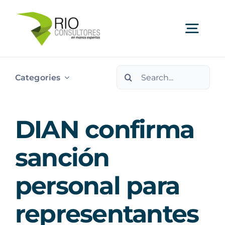
Skip
to
Togg
content
Navi
Search
Ser
Categories
for:
Indu
DIAN confirma
Publi
sanción
personal para
Nos
representantes
Cont