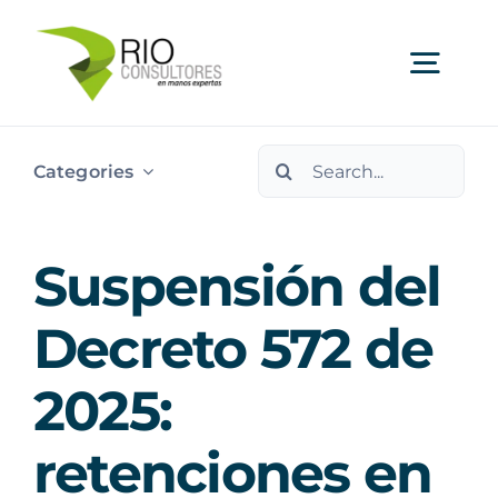
Skip
to
Togg
content
Navi
Search
Ser
Categories
for:
Indu
Suspensión del
Publi
Decreto 572 de
2025:
Nos
retenciones en
Cont