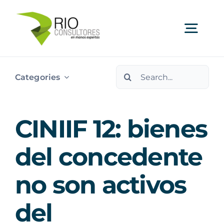
Skip
to
Togg
content
Navi
Search
Ser
Categories
for:
Indu
CINIIF 12: bienes
Publi
del concedente
no son activos
Nos
del
Cont