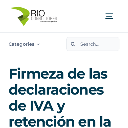
Skip
to
Togg
content
Navi
Search
Ser
Categories
for:
Indu
Firmeza de las
Publi
declaraciones
de IVA y
Nos
retención en la
Cont