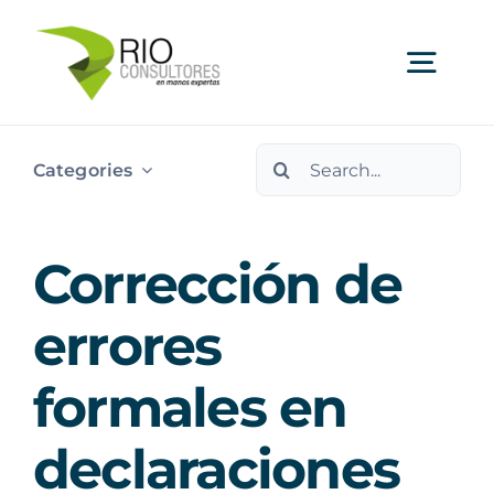
Skip
to
Togg
content
Navi
Search
Ser
Categories
for:
Indu
Corrección de
Publi
errores
formales en
Nos
declaraciones
Cont