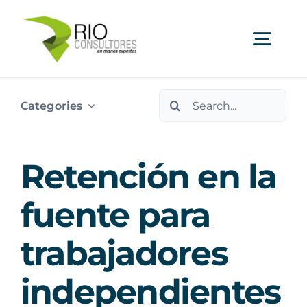
Skip
to
Togg
content
Navi
Search
Ser
Categories
for:
Indu
Retención en la
Publi
fuente para
trabajadores
Nos
independientes
Cont