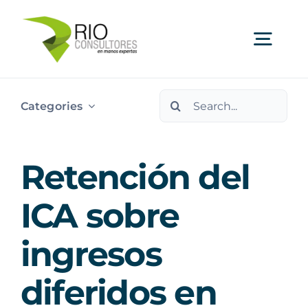
Skip
to
Togg
content
Navi
Search
Ser
Categories
for:
Indu
Retención del
Publi
ICA sobre
ingresos
Nos
diferidos en
Cont