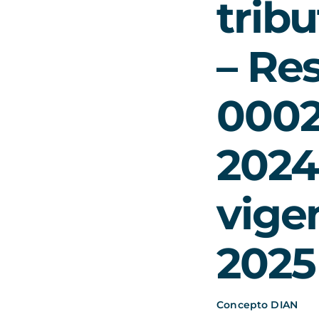
trib
– Re
0002
2024
vige
2025
Concepto DIAN