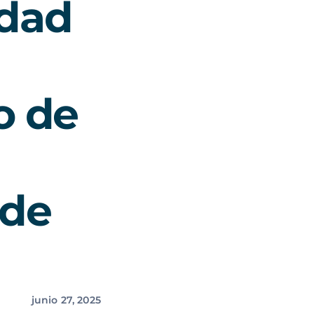
idad
o de
 de
junio 27, 2025