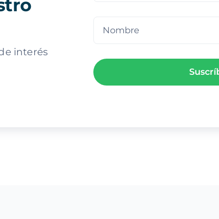
stro
de interés
Suscrí