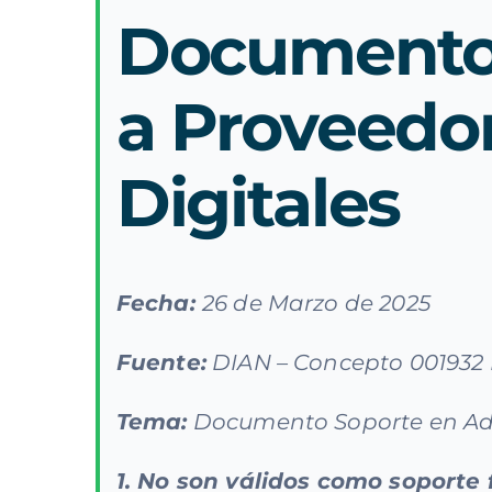
Documento 
a Proveedor
Digitales
Fecha:
26 de Marzo de 2025
Fuente:
DIAN – Concepto 001932 I
Tema:
Documento Soporte en Adqui
1. No son válidos como soporte