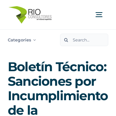
Skip
to
Togg
content
Navi
Search
Ser
Categories
for:
Indu
Boletín Técnico:
Publi
Sanciones por
Incumplimiento
Nos
de la
Cont