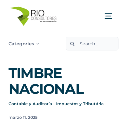
Skip
to
Togg
content
Navi
Search
Ser
Categories
for:
Indu
TIMBRE
Publi
NACIONAL
Nos
Contable y Auditoría
•
Impuestos y Tributária
marzo 11, 2025
Cont