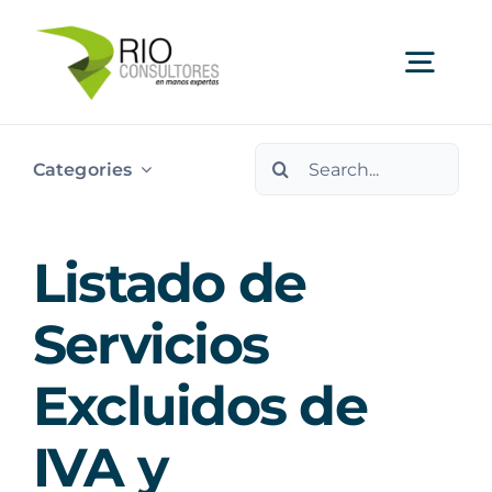
Skip
to
Togg
content
Navi
Search
Ser
Categories
for:
Indu
Listado de
Publi
Servicios
Excluidos de
Nos
IVA y
Cont