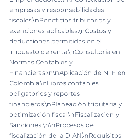
empresas y responsabilidades
fiscales.\nBeneficios tributarios y
exenciones aplicables.\nCostos y
deducciones permitidas en el
impuesto de renta.\nConsultoría en
Normas Contables y
Financieras:\n\nAplicación de NIIF en
Colombia.\nLibros contables
obligatorios y reportes
financieros.\nPlaneación tributaria y
optimización fiscal.\nFiscalización y
Sanciones:\n\nProcesos de
fiscalización de la DIAN.\nRequisitos