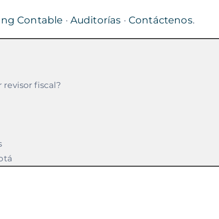
ing Contable
·
Auditorías
·
Contáctenos
.
?
revisor fiscal?
s
otá