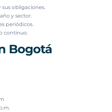
 sus obligaciones.
año y sector.
s periódicos.
 continuo.
en Bogotá
om
 p.m.