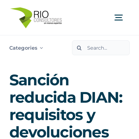
Skip
to
Togg
content
Navi
Search
Ser
Categories
for:
Indu
Sanción
Publi
reducida DIAN:
requisitos y
Nos
devoluciones
Cont