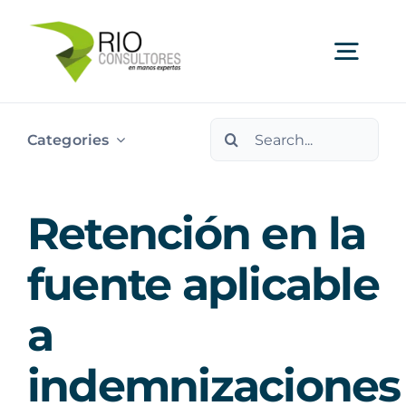
Skip
to
Togg
content
Navi
Search
Ser
Categories
for:
Indu
Retención en la
Publi
fuente aplicable
a
Nos
indemnizaciones
Cont