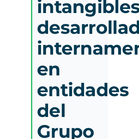
intangible
desarrolla
intername
en
entidades
del
Grupo